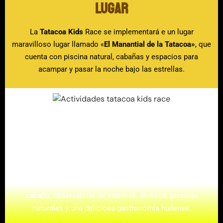
LUGAR
La
Tatacoa Kids
Race se implementará e un lugar
maravilloso lugar llamado «
El Manantial de la Tatacoa»
, que
cuenta con piscina natural, cabañas y espacios para
acampar y pasar la noche bajo las estrellas.
OTRAS ACTIVIDADES
Participando en l
a Tatacoa Kids
, podrás conocer uno de los
lugares turísticos más hermosos de Colombia, en donde
encontrarás una oferta turística con actividades como:
Caminata por el desierto, lugares para acampar, paseos a
caballo, observatorio de estrellas, museos, piscinas
naturales y una deliciosa gastronomía huilense.