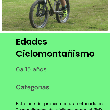
Edades
Ciclomontañismo
6a 15 años
Categorías
Esta fase del proceso estará enfocada en
2 modalidades del ciclismo como el BMX